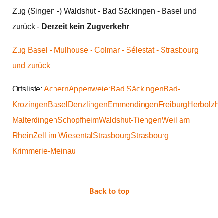
Zug (Singen -) Waldshut - Bad Säckingen - Basel und
zurück -
Derzeit kein Zugverkehr
Zug Basel - Mulhouse - Colmar - Sélestat - Strasbourg
und zurück
Ortsliste:
Achern
Appenweier
Bad Säckingen
Bad-
Krozingen
Basel
Denzlingen
Emmendingen
Freiburg
Herbolz
Malterdingen
Schopfheim
Waldshut-Tiengen
Weil am
Rhein
Zell im Wiesental
Strasbourg
Strasbourg
Krimmerie-Meinau
Back to top