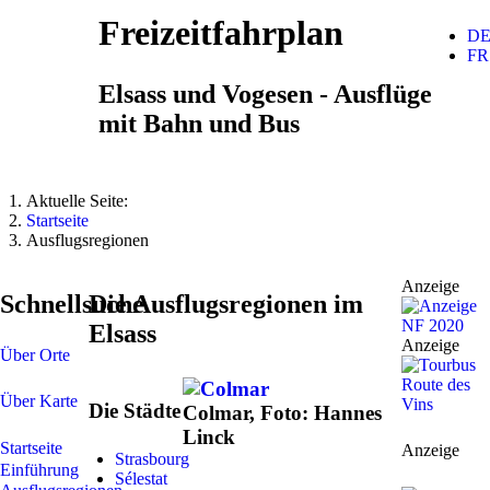
Freizeitfahrplan
D
FR
Elsass und Vogesen - Ausflüge
mit Bahn und Bus
Aktuelle Seite:
Startseite
Ausflugsregionen
Anzeige
Schnellsuche
Die Ausflugsregionen im
Elsass
Anzeige
Über Orte
Über Karte
Die Städte
Colmar, Foto: Hannes
Linck
Startseite
Anzeige
Strasbourg
Einführung
Sélestat