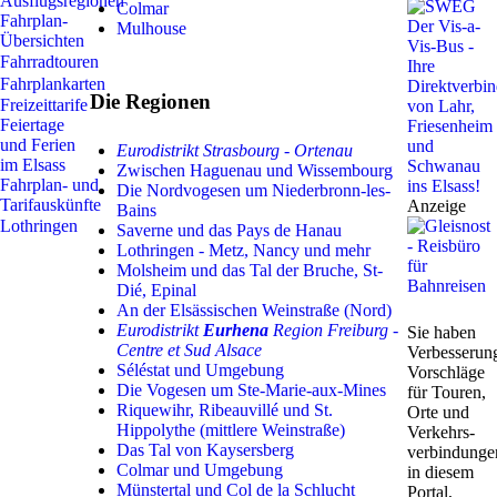
Ausflugsregionen
Colmar
Fahrplan-
Mulhouse
Übersichten
Fahrradtouren
Fahrplankarten
Die Regionen
Freizeittarife
Feiertage
und Ferien
Eurodistrikt Strasbourg - Ortenau
im Elsass
Zwischen Haguenau und Wissembourg
Fahrplan- und
Die Nordvogesen um Niederbronn-les-
Tarifauskünfte
Anzeige
Bains
Lothringen
Saverne und das Pays de Hanau
Lothringen - Metz, Nancy und mehr
Molsheim und das Tal der Bruche, St-
Dié, Epinal
An der Elsässischen Weinstraße (Nord)
Eurodistrikt
Eurhena
Region Freiburg -
Sie haben
Centre et Sud Alsace
Verbesserun
Séléstat und Umgebung
Vorschläge
Die Vogesen um Ste-Marie-aux-Mines
für Touren,
Riquewihr, Ribeauvillé und St.
Orte und
Hippolythe (mittlere Weinstraße)
Verkehrs-
Das Tal von Kaysersberg
verbindunge
Colmar und Umgebung
in diesem
Münstertal und Col de la Schlucht
Portal,